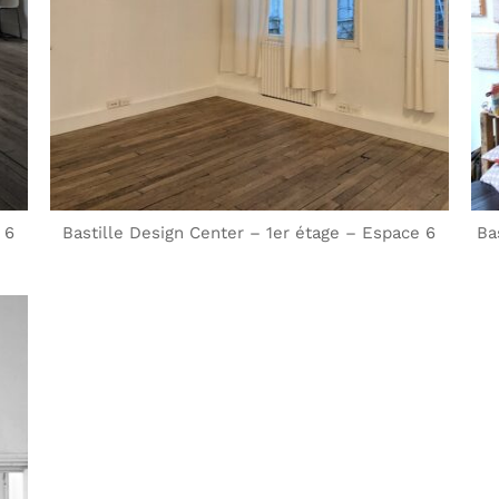
 6
Bastille Design Center – 1er étage – Espace 6
Ba