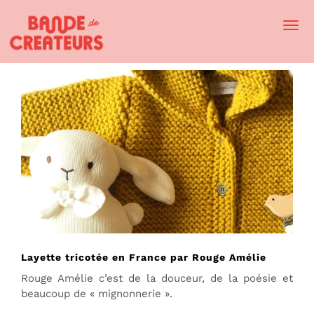
Togg
Navi
Layette tricotée en France par Rouge Amélie
Rouge Amélie c’est de la douceur, de la poésie et
beaucoup de « mignonnerie ».