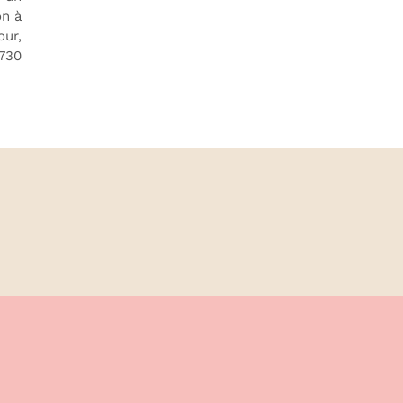
on à
our,
730