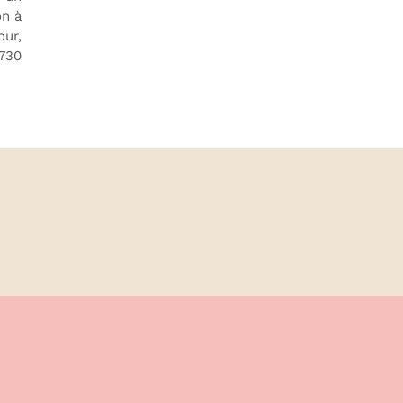
on à
our,
730