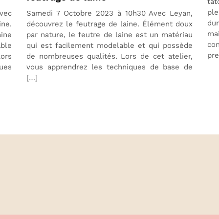
ta
pl
vec
Samedi 7 Octobre 2023 à 10h30 Avec Leyan,
dur
ne.
découvrez le feutrage de laine. Élément doux
mai
aine
par nature, le feutre de laine est un matériau
con
able
qui est facilement modelable et qui possède
pre
Lors
de nombreuses qualités. Lors de cet atelier,
ques
vous apprendrez les techniques de base de
[…]