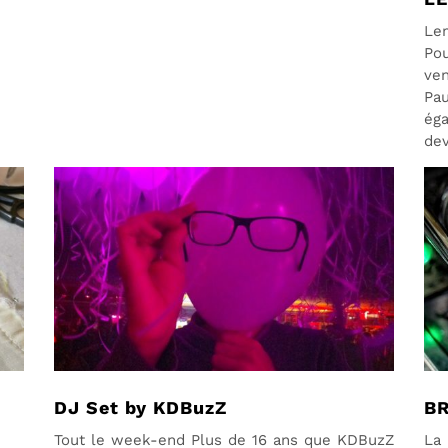
Lem
Pou
ven
Pa
ég
dev
DJ Set by KDBuzZ
BR
Tout le week-end Plus de 16 ans que KDBuzZ
La 