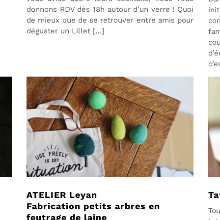
donnons RDV dès 18h autour d’un verre ! Quoi
ini
de mieux que de se retrouver entre amis pour
co
déguster un Lillet […]
fam
co
d’é
c’e
ATELIER Leyan
Ta
Fabrication petits arbres en
To
feutrage de laine