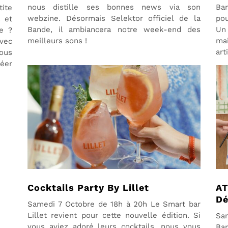
nous distille ses bonnes news via son
Ba
tite
webzine. Désormais Selektor officiel de la
pou
s et
Bande, il ambiancera notre week-end des
Un 
ée ?
meilleurs sons !
ma
avec
art
ous
réer
Cocktails Party By Lillet
AT
Dé
Samedi 7 Octobre de 18h à 20h Le Smart bar
Lillet revient pour cette nouvelle édition. Si
Sa
vous aviez adoré leurs cocktails, nous vous
Ban