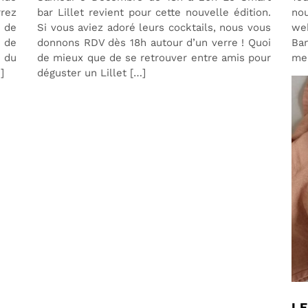
rez
bar Lillet revient pour cette nouvelle édition.
no
r de
Si vous aviez adoré leurs cocktails, nous vous
we
 de
donnons RDV dès 18h autour d’un verre ! Quoi
Ba
t du
de mieux que de se retrouver entre amis pour
mei
]
déguster un Lillet […]
L