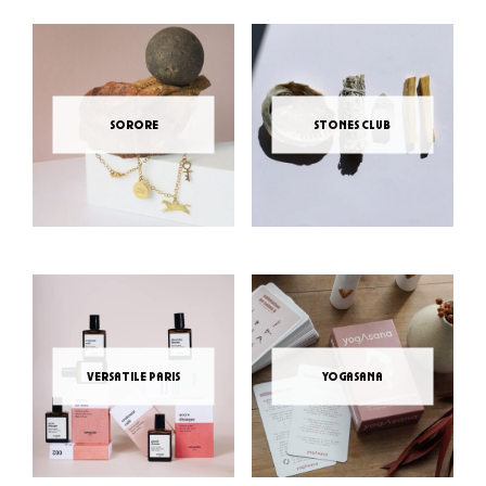
sorore
stones club
versatile paris
yogasana