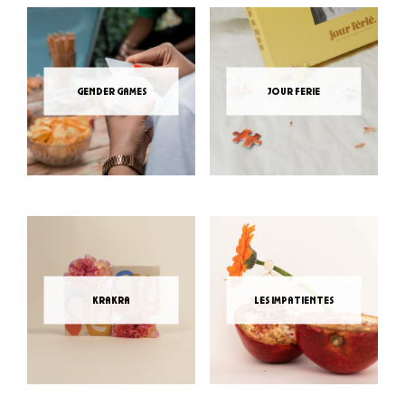
gender games
jour ferie
krakra
les impatientes