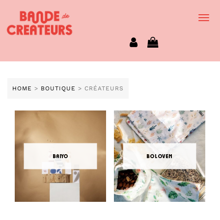
Togg
Navi
HOME
>
BOUTIQUE
> CRÉATEURS
baiyo
boloven