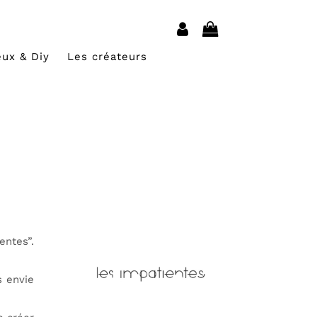
eux & Diy
Les créateurs
entes”.
s envie