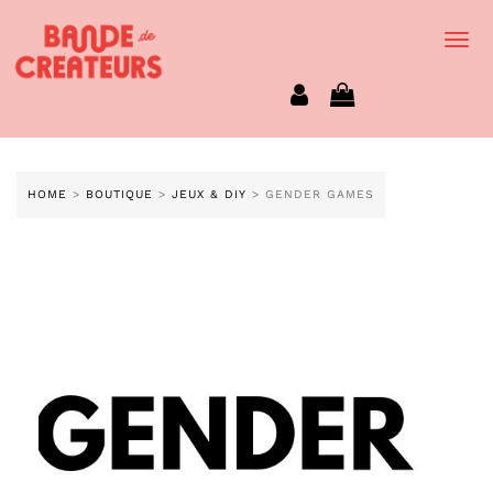
Togg
Navi
HOME
>
BOUTIQUE
>
JEUX & DIY
> GENDER GAMES