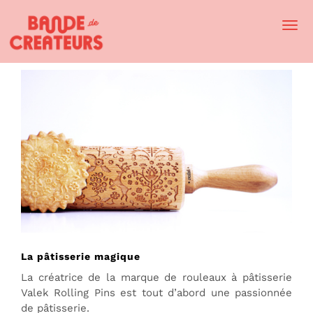
Togg
Navi
La pâtisserie magique
La créatrice de la marque de rouleaux à pâtisserie
Valek Rolling Pins est tout d’abord une passionnée
de pâtisserie.