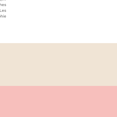
hes
 Les
phie