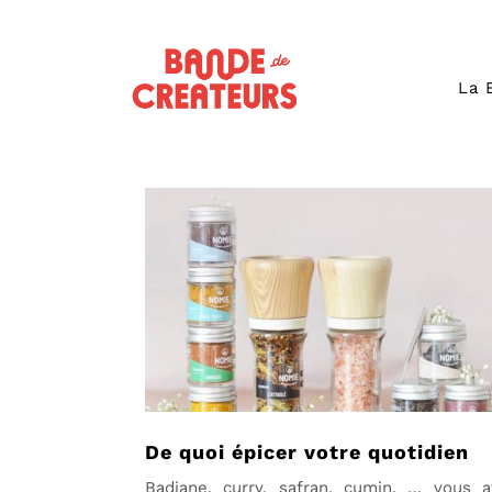
La 
De quoi épicer votre quotidien
Badiane, curry, safran, cumin, … vous a