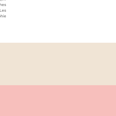
hes
 Les
phie