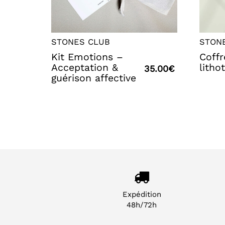
STONES CLUB
STON
Kit Emotions –
Coffr
Acceptation &
litho
35.00
€
guérison affective
Expédition
48h/72h