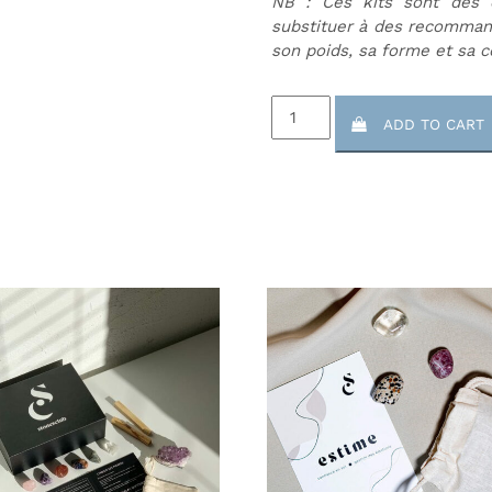
NB : Ces kits sont des 
substituer à des recomman
son poids, sa forme et sa c
Kit
ADD TO CART
Nuit
-
Sommeil
&
Repos
de
l'esprit
quantity