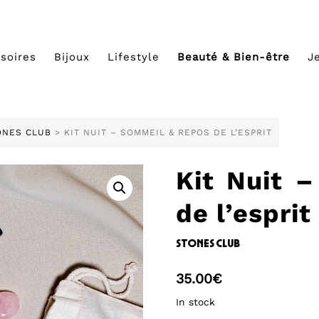
soires
Bijoux
Lifestyle
Beauté & Bien-être
J
ONES CLUB
> KIT NUIT – SOMMEIL & REPOS DE L’ESPRIT
Kit Nuit 
de l’esprit
stones club
35.00
€
In stock