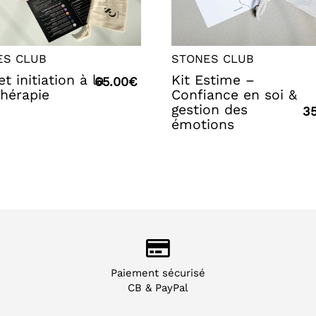
ES CLUB
STONES CLUB
et initiation à la
Kit Estime –
65.00
€
thérapie
Confiance en soi &
gestion des
35
émotions
Paiement sécurisé
CB & PayPal