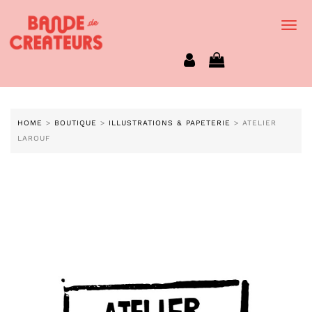
Togg
Navi
HOME
>
BOUTIQUE
>
ILLUSTRATIONS & PAPETERIE
> ATELIER
LAROUF