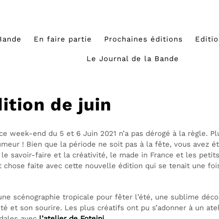
Bande
En faire partie
Prochaines éditions
Editi
Le Journal de la Bande
dition de juin
 ce week-end du 5 et 6 Juin 2021 n’a pas dérogé à la règle. P
meur ! Bien que la période ne soit pas à la fête, vous avez é
e savoir-faire et la créativité, le made in France et les peti
 chose faite avec cette nouvelle édition qui se tenait une foi
une scénographie tropicale pour fêter l’été, une sublime déc
té et son sourire. Les plus créatifs ont pu s’adonner à un atel
ndales avec
l’atelier de Foteini
.