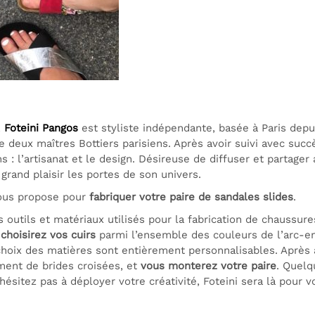
,
Foteini Pangos
est styliste indépendante, basée à Paris depuis
e deux maîtres Bottiers parisiens. Après avoir suivi avec succ
s : l’artisanat et le design. Désireuse de diffuser et partage
 grand plaisir les portes de son univers.
ous propose pour
fabriquer votre paire de sandales slides
.
s outils et matériaux utilisés pour la fabrication de chaussur
s
choisirez vos cuirs
parmi l’ensemble des couleurs de l’arc-en
choix des matières sont entièrement personnalisables. Après 
ment de brides croisées, et
vous monterez votre paire
. Quelq
hésitez pas à déployer votre créativité, Foteini sera là pour 