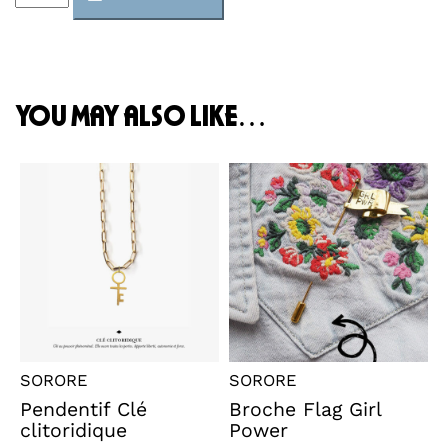
Symbole
féministe
quantity
you may also like…
SORORE
SORORE
Pendentif Clé
Broche Flag Girl
clitoridique
Power