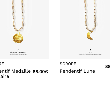
RE
SORORE
88
ntif Médaille
Pendentif Lune
88.00
€
laire