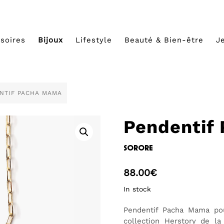
soires
Bijoux
Lifestyle
Beauté & Bien-être
J
NTIF PACHA MAMA
Pendentif
sorore
88.00
€
In stock
Pendentif Pacha Mama pou
collection Herstory de 