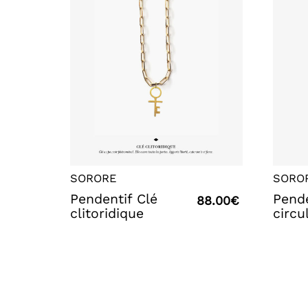
SORORE
SORO
Pendentif Clé
Pende
88.00
€
clitoridique
circu