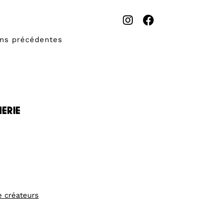
ons précédentes
erie
e créateurs