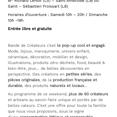
M° Richard Lenoir (L5) – Saint Ambroise (L9) ou
Saint – Sébastien Froissart (L8)
Horaires d’ouverture : Samedi 10h – 20h / Dimanche
10h -19h
Entrée libre et gratuite
Bande de Créateurs c’est
le pop-up cool et engagé
.
Mode, bijoux, maroquinerie, univers enfant,
céramique, décoration, mobilier et design,
illustrations, produits zéro déchets, food, beauté &
bien-être, jeux… de belles découvertes en
perspective. Des créations en
petites séries
, des
pièces originales
, de la
production française et
durable
, des produits
naturels et locaux
…
Au programme de ce weekend,
plus de 60 créateurs
et artisans
au savoir-faire unique et portés par de
belles valeurs.
C’est une offre pour toute la famille
que nous vous proposons, sous le signe
d’une
consommation éthique et responsable.