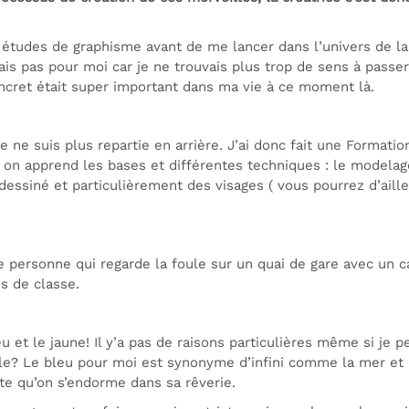
es études de graphisme avant de me lancer dans l’univers de l
’étais pas pour moi car je ne trouvais plus trop de sens à pass
oncret était super important dans ma vie à ce moment là.
 je ne suis plus repartie en arrière. J’ai donc fait une Format
 on apprend les bases et différentes techniques : le modelag
urs dessiné et particulièrement des visages ( vous pourrez d’ai
e personne qui regarde la foule sur un quai de gare avec un ca
s de classe.
leu et le jaune! Il y’a pas de raisons particulières même si je
e? Le bleu pour moi est synonyme d’infini comme la mer et le c
vite qu’on s’endorme dans sa rêverie.