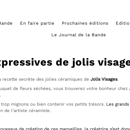
Bande
En faire partie
Prochaines éditions
Editi
Le Journal de la Bande
pressives de jolis visag
la recette secrète des jolies céramiques de
Jolis Visages
.
uquet de fleurs séchées, vous trouverez votre bonheur chez
.
 trop mignons ou bien contenir vos petits trésors.
Les grands
n de l’artiste céramiste.
ocessus de création de ces merveilles, la créatrice s’est don