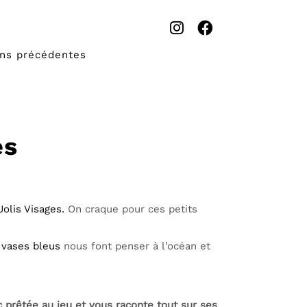
ons précédentes
es
Jolis Visages.
On craque pour ces petits
 vases bleus
nous font penser à l’océan et
c prêtée au jeu et vous raconte tout sur ses