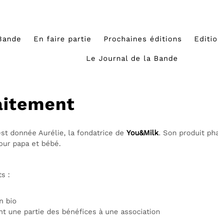
Bande
En faire partie
Prochaines éditions
Editi
Le Journal de la Bande
laitement
’est donnée Aurélie, la fondatrice de
You&Milk
. Son produit ph
our papa et bébé.
s :
n bio
nt une partie des bénéfices à une association