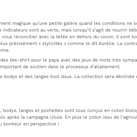
moment magique qu’une petite galère quand les conditions ne s
 indicateurs sont au verts, mais lorsqu’il s’agit de nourrir b
 vous réconcilier avec la tétée en dehors du cocon. Il sont to
plus précisément « stylicités » comme le dit Aurélie. La contra
omme.
 des tee-shirt pour le papa avec des jeux de mots très sympat
 important de soutien dans le processus d’allaitement.
 bodys et des langes tout doux. La collection sera déclinée e
ps, bodys, langes et pochettes sont tous conçus en coton biol
o après la campagne Ulule. En plus le coton issu de l’agricul
u bonheur en perspective !