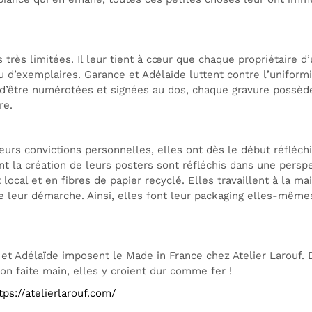
très limitées. Il leur tient à cœur que chaque propriétaire d
eu d’exemplaires. Garance et Adélaïde luttent contre l’unifor
s d’être numérotées et signées au dos, chaque gravure possède
re.
urs convictions personnelles, elles ont dès le début réfléch
t la création de leurs posters sont réfléchis dans une perspe
t local et en fibres de papier recyclé. Elles travaillent à la 
leur démarche. Ainsi, elles font leur packaging elles-mêmes c
e et Adélaïde imposent le Made in France chez Atelier Larouf. 
n faite main, elles y croient dur comme fer !
tps://atelierlarouf.com/