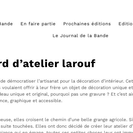
Bande
En faire partie
Prochaines éditions
Editi
Le Journal de la Bande
d d’atelier larouf
e démocratiser l’artisanat pour la décoration d’intérieur. Ce
 voulaient offrir à leur frère un objet de décoration unique 
deau unique et original, pourquoi pas une gravure ? Et c’est a
ance, graphique et accessible.
euse, elles croisent le chemin d’une belle grange agricole. 
 suite touchées. Elles ont donc décidé de créer leur atelier d
ambiance qui en émane, toutes ces petites choses leur ont im