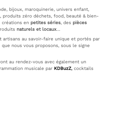
ode, bijoux, maroquinerie, univers enfant,
s, produits zéro déchets, food, beauté & bien-
s créations en
petites séries
, des
pièces
produits
naturels et locaux
…
 artisans
au savoir-faire unique et portés par
le que nous vous proposons, sous le signe
ront au rendez-vous avec également un
grammation musicale par
KDBuzZ
,
cocktails