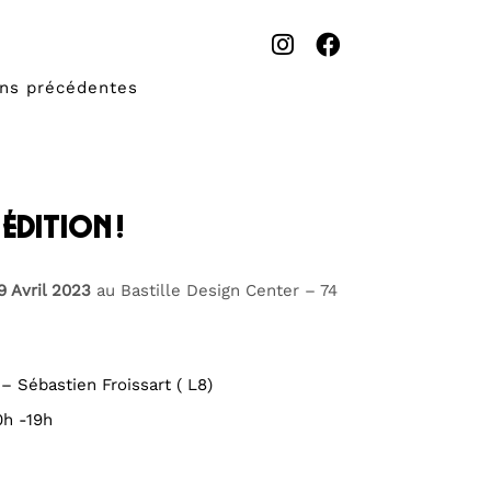
ons précédentes
édition !
9 Avril 2023
au Bastille Design Center – 74
– Sébastien Froissart ( L8)
0h -19h