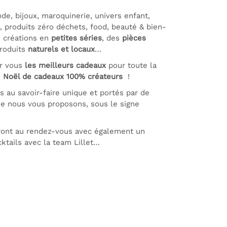
ode, bijoux, maroquinerie, univers enfant,
s, produits zéro déchets, food, beauté & bien-
s créations en
petites séries
, des
pièces
produits
naturels et locaux
…
ur vous
les meilleurs cadeaux
pour toute la
e
Noël de cadeaux 100% créateurs
!
ns
au savoir-faire unique et portés par de
que nous vous proposons, sous le signe
ront au rendez-vous avec également un
ktails avec la team Lillet…